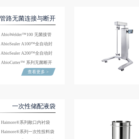
管路无菌连接与断开
AbioWelder™100 无菌接管
AbioSealer A100™全自动封
机
AbioSealer A200™全自动封
管机
AbioCutter™ 系列无菌断开
管机
查看更多 >
钳
一次性储配液袋
Haimore®系列敞口内衬袋
Haimore®系列一次性投料袋