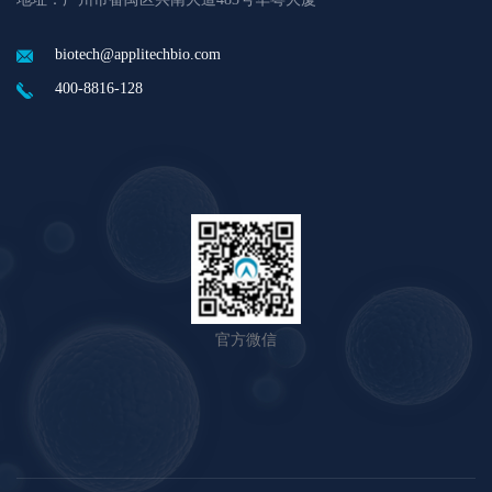
biotech@applitechbio.com
400-8816-128
官方微信