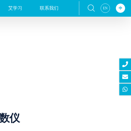
艾学习
联系我们
EN
中
计数仪