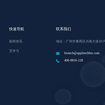
快速导航
联系我们
新闻资讯
地址：广州市番禺区兴南大道483
艾学习
biotech@applitechbio.com
400-8816-128